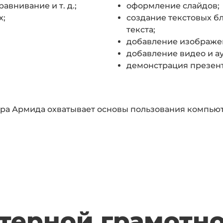
внивание и т. д.;
оформление слайдов;
х;
создание текстовых б
текста;
добавление изображен
добавление видео и а
демонстрация презен
ра Армида охватывает основы пользования компьюте
ерной грамотно