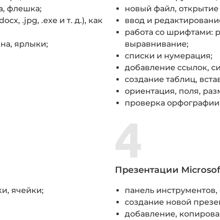
а, флешка;
новый файл, открытие
, .jpg, .exe и т. д.), как
ввод и редактирование
работа со шрифтами: р
кна, ярлыки;
выравнивание;
списки и нумерация;
добавление ссылок, си
создание таблиц, вст
ориентация, поля, раз
проверка орфографии 
Презентации Microsof
ки, ячейки;
панель инструментов, 
создание новой презе
добавление, копирова