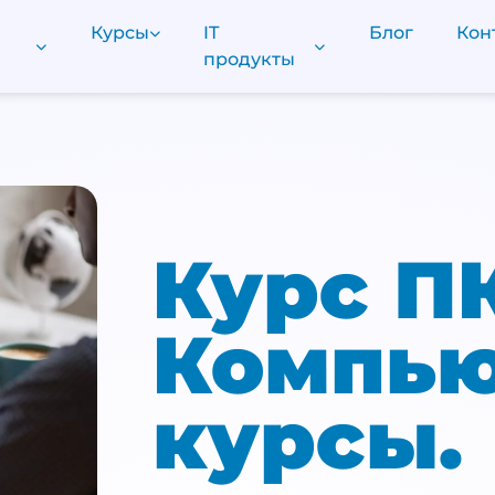
Курсы
IT
Блог
Кон
продукты
Курс ПК
Компь
курсы.