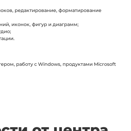
локов, редактирование, форматирование
ий, иконок, фигур и диаграмм;
удио;
тации.
ром, работу с Windows, продуктами Microsoft
сти от центра