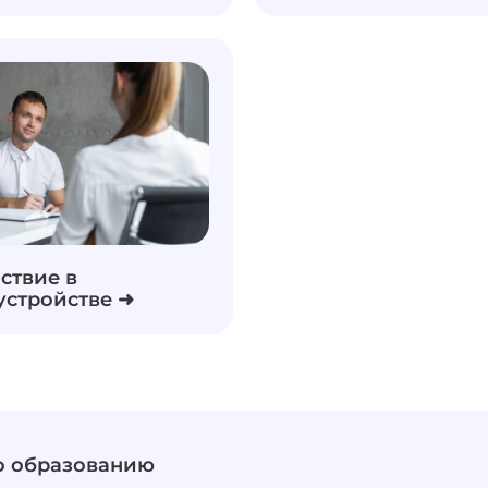
ствие в
устройстве ➜
о образованию