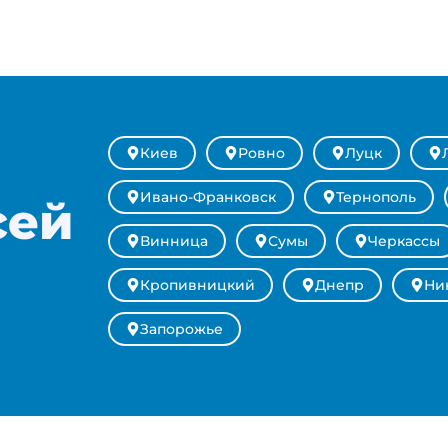
Киев
Ровно
Луцк
Ивано-Франковск
Тернополь
сей
Винница
Сумы
Черкассы
Кропивницкий
Днепр
Ни
Запорожье