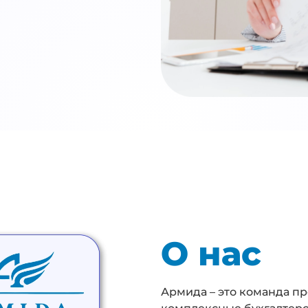
О нас
Армида – это команда п