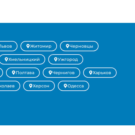
Львов
Житомир
Черновцы
Хмельницкий
Ужгород
Полтава
Чернигов
Харьков
колаев
Херсон
Одесса