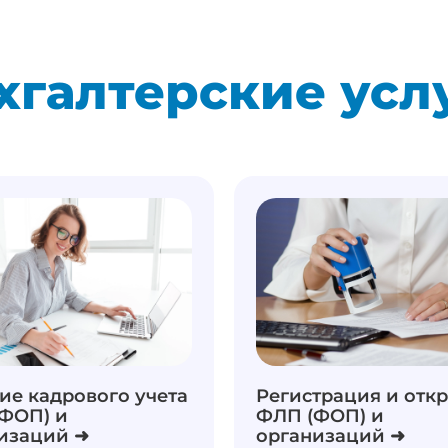
хгалтерские усл
ие кадрового учета
Регистрация и отк
ФОП) и
ФЛП (ФОП) и
изаций ➜
организаций ➜