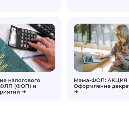
ие налогового
Мама-ФОП: АКЦИЯ "3
 ФЛП (ФОП) и
Оформление декре
риятий ➜
➜