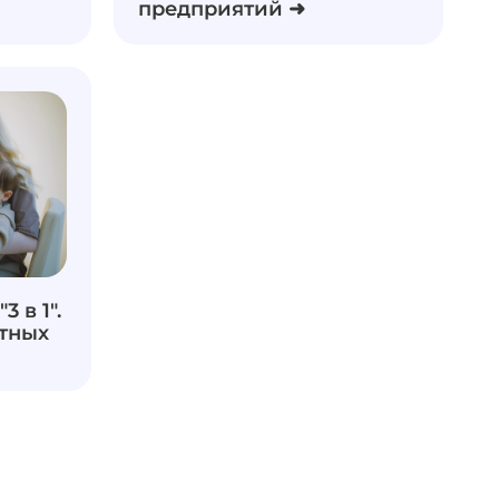
предприятий ➜
 в 1".
тных