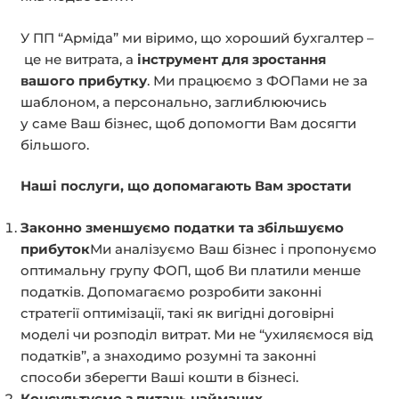
У ПП “Арміда” ми віримо, що хороший бухгалтер –
це не витрата, а
інструмент для зростання
вашого прибутку
. Ми працюємо з ФОПами не за
шаблоном, а персонально, заглиблюючись
у саме Ваш бізнес, щоб допомогти Вам досягти
більшого.
Наші послуги, що допомагають
В
ам зростати
Законно зменшуємо податки та збільшуємо
прибуток
Ми аналізуємо Ваш бізнес і пропонуємо
оптимальну групу ФОП, щоб Ви платили менше
податків. Допомагаємо розробити законні
стратегії оптимізації, такі як вигідні договірні
моделі чи розподіл витрат. Ми не “ухиляємося від
податків”, а знаходимо розумні та законні
способи зберегти Ваші кошти в бізнесі.
Консультуємо з питань найманих