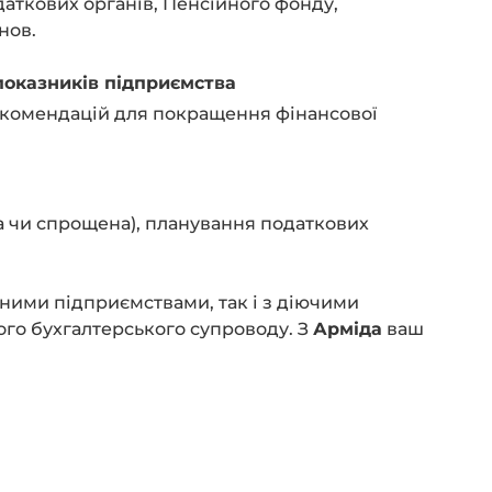
даткових органів, Пенсійного фонду,
нов.
 показників підприємства
 рекомендацій для покращення фінансової
а чи спрощена), планування податкових
ними підприємствами, так і з діючими
го бухгалтерського супроводу. З
Арміда
ваш