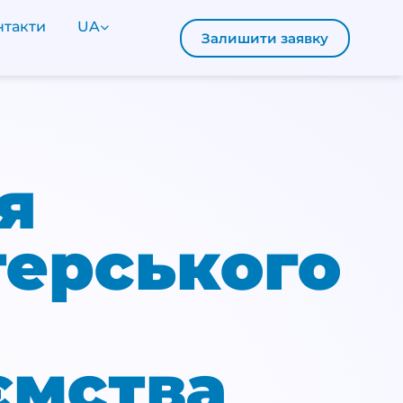
нтакти
UA
Залишити заявку
я
терського
ємства