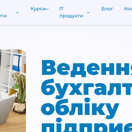
Курси
IT
Блог
Ко
уги
продукти
Веденн
бухгал
обліку
підпри